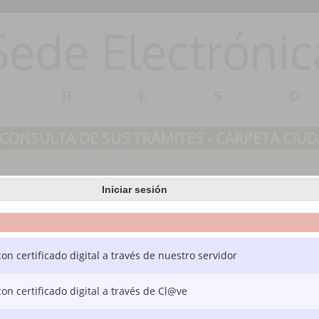
Sede Electrónic
ARES
CONSULTA DE SUS TRÁMITES - CARPETA CIU
Consulta de sus trámites
Tablón de anuncios
Incidenc
Iniciar sesión