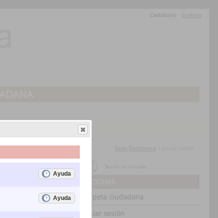
Castellano
Euskara
a
O
DADANA
ias
Sede Electrónica
>
Iniciar sesión
Sesión no iniciada
OPCIONES
Carpeta ciudadana
Iniciar sesión