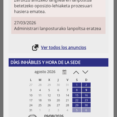
Zerbitzu anitzeko langilearen lanpostua
betetzeko oposizio-lehiaketa prozesuari
hasiera ematea.
27/03/2026
Administrari lanposturako lanpoltsa eratzea
Ver todos los anuncios
DÍAS INHÁBILES Y HORA DE LA SEDE
agosto 2026
L
M
X
J
V
S
D
27
28
29
30
31
1
2
3
4
5
6
7
8
9
10
11
12
13
14
15
16
17
18
19
20
21
22
23
24
25
26
27
28
29
30
31
1
2
3
4
5
6
09/08/2026